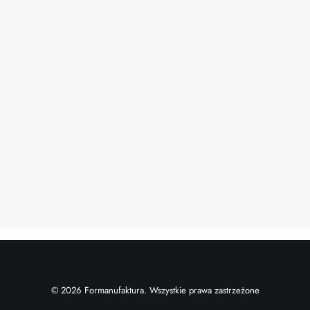
04.10.2023
Realizacja #49: Wykusz – mini czytelnia
przez Daniel
© 2026 Formanufaktura. Wszystkie prawa zastrzeżone