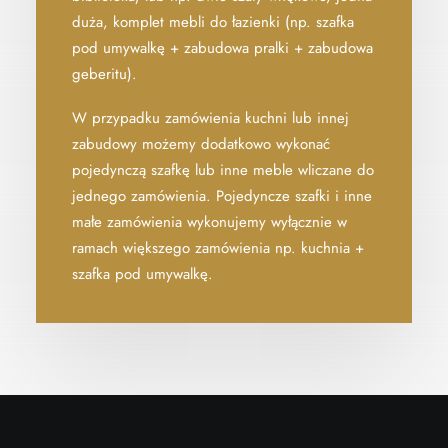
duża, komplet mebli do łazienki (np. szafka
pod umywalkę + zabudowa pralki + zabudowa
geberitu).
W przypadku zamówienia kuchni lub innej
zabudowy możemy dodatkowo wykonać
pojedynczą szafkę lub inne meble wliczane do
jednego zamówienia. Pojedyncze szafki i inne
małe zamówienia wykonujemy wyłącznie w
ramach większego zamówienia np. kuchnia +
szafka pod umywalkę.