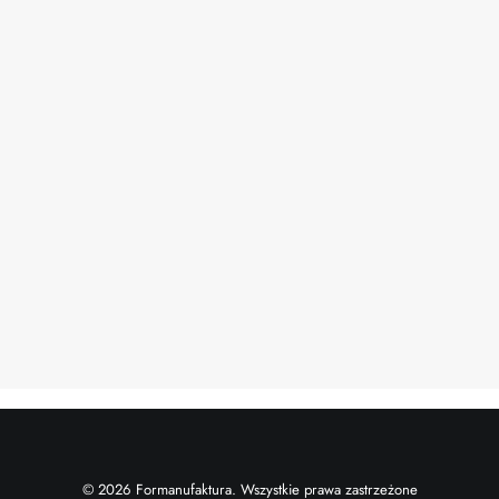
21.04.2024
Realizacja #55: Klasyka nowoczesnego
stylu
przez Daniel
© 2026 Formanufaktura. Wszystkie prawa zastrzeżone