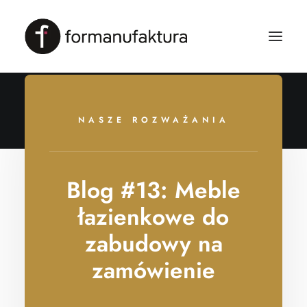
NASZE ROZWAŻANIA
Blog #13: Meble
łazienkowe do
zabudowy na
zamówienie