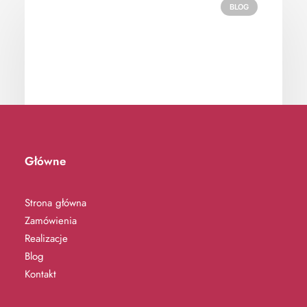
BLOG
Główne
19.11.2024
Blog #27: Meble na wymiar – idealne
Strona główna
rozwiązania dla wymagających
Zamówienia
przestrzeni
Realizacje
Blog
Kontakt