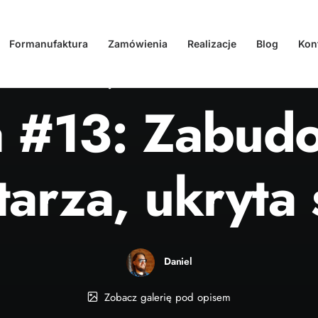
Formanufaktura
Zamówienia
Realizacje
Blog
Kon
W
Realizacja
•
01.10.2023
•
1 Minuta
a #13: Zabud
tarza, ukryta 
Daniel
Zobacz galerię pod opisem