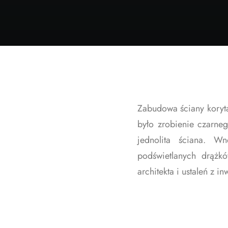
Zabudowa ściany korytar
było zrobienie czarneg
jednolita ściana. W
podświetlanych drążk
architekta i ustaleń z i