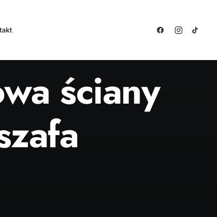
takt
owa ściany
szafa