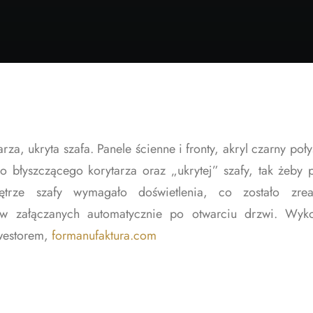
za, ukryta szafa. Panele ścienne i fronty, akryl czarny poł
o błyszczącego korytarza oraz „ukrytej” szafy, tak żeby
nętrze szafy wymagało doświetlenia, co zostało zr
ów załączanych automatycznie po otwarciu drzwi. Wyko
nwestorem,
formanufaktura.com