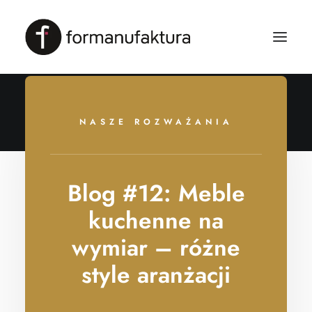
NASZE ROZWAŻANIA
Blog #12: Meble
kuchenne na
wymiar – różne
style aranżacji