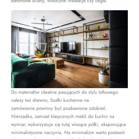
betonowe ściany, widoczne instalacje czy cegła.
Do materiałów idealnie pasujących do stylu loftowego
należy też drewno. Szafki kuchenne na
zamówienie powinny być pozbawione zdobień.
Nierzadko, zamiast klasycznych mebli do kuchni na
wymiar, wykorzystuje się tutaj wiszące półki, eksponujące
minimalistyczne naczynia. Na minimalizm warto postawić