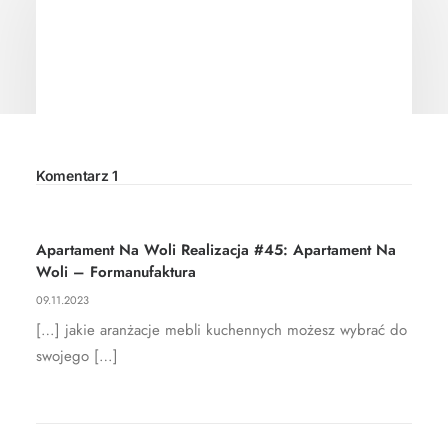
Komentarz 1
19.11.2024
Blog #27: Meble na wymiar – idealne
Apartament Na Woli Realizacja #45: Apartament Na
Woli – Formanufaktura
rozwiązania dla wymagających
przestrzeni
09.11.2023
[…] jakie aranżacje mebli kuchennych możesz wybrać do
swojego […]