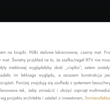
 na książki. Półki stalowe lakierowane, czarny mat. Fro
mat. Świetny przykład na to, że szafka/regał RTV nie musz
łyty meblowej wyglądałyby dość „ciężko”, zatem zosta
dało im lekkiego wyglądu, a zarazem konstrukcja jes
ciążeń. Poniżej znajdują się szuflady z systemem bezuch
lanowana tak, żeby zmieścić i ułożyć osprzęt multimedia
g projektu architekta i ustaleń z inwestorem,
formanufaktu