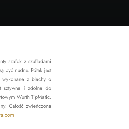
nty szafek z szufladami
ą być nudne. Półek jest
ły wykonane z blachy o
t sztywna i zdolna do
wytowym Wurth TipMatic.
lny. Całość zwieńczona
ra.com