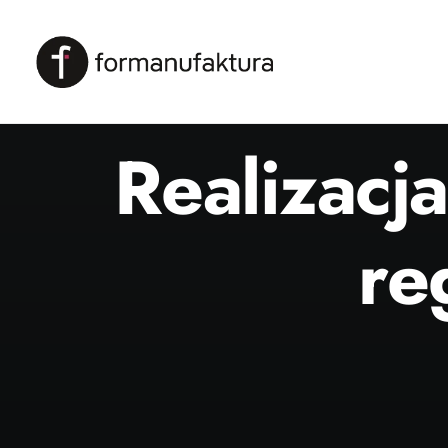
Realizac
re