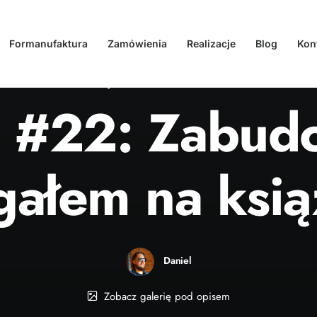
Formanufaktura
Zamówienia
Realizacje
Blog
Kon
W
Realizacja
•
02.10.2023
•
1 Minuta
ja #22: Zabud
gałem na ksią
Daniel
Zobacz galerię pod opisem