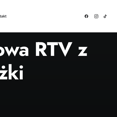
takt
owa RTV z
żki