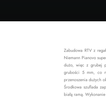
Zabudowa RTV z regałem
Niemann Pianovo super 
dużo, więc z grubej p
grubości 5 mm, co na
przenoszenia dużych ob
Środkowa szuflada zap
białą ramą. Wykonanie w