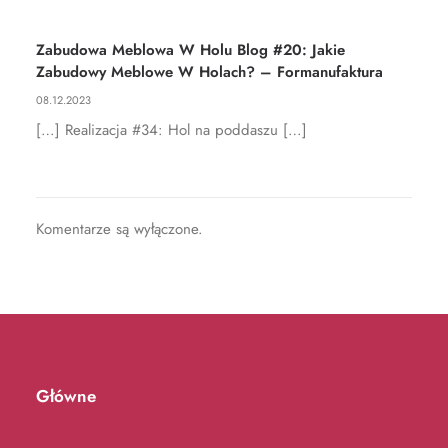
08.08.2024
Realizacja #58: Apartament nad Wisłą
Zabudowa Meblowa W Holu Blog #20: Jakie
Zabudowy Meblowe W Holach? – Formanufaktura
08.12.2023
[…] Realizacja #34: Hol na poddaszu […]
Komentarze są wyłączone.
Główne