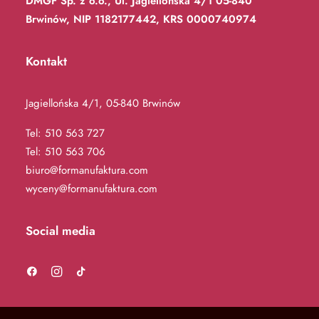
DMGF Sp. z o.o., Ul. Jagiellońska 4/1 05-840
Brwinów, NIP 1182177442, KRS 0000740974
Kontakt
Jagiellońska 4/1, 05-840 Brwinów
Tel:
510 563 727
Tel:
510 563 706
biuro@formanufaktura.com
wyceny@formanufaktura.com
Social media