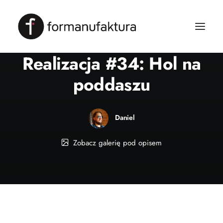
W
Realizacja
•
02.10.2023
•
1 Minuta
Realizacja #34: Hol na
poddaszu
Daniel
Zobacz galerię pod opisem