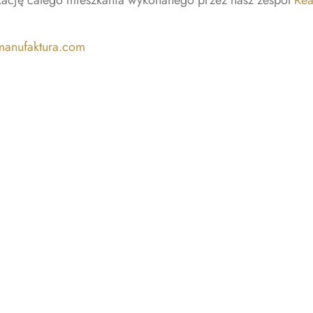
izację całego mieszkania wykonanego przez nasz zespół
Rea
manufaktura.com