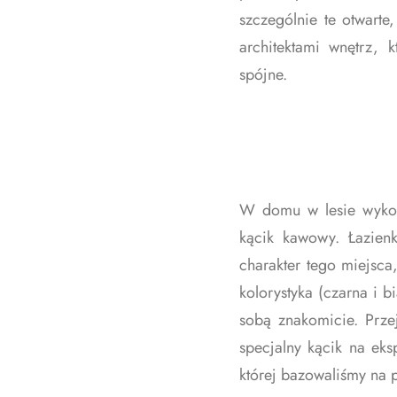
szczególnie te otwart
architektami wnętrz, 
spójne.
W domu w lesie wykona
kącik kawowy. Łazien
charakter tego miejsc
kolorystyka (czarna i 
sobą znakomicie. Prze
specjalny kącik na ek
której bazowaliśmy na p