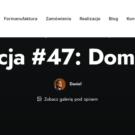
Formanufaktura
Zamówienia
Realizacje
Blog
Kon
W
Realizacja
•
04.10.2023
•
3 Minuty
cja #47: Dom
Daniel
Zobacz galerię pod opisem