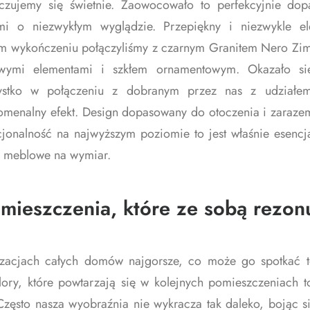
 czujemy się świetnie. Zaowocowało to perfekcyjnie d
i o niezwykłym wyglądzie. Przepiękny i niezwykle el
m wykończeniu połączyliśmy z czarnym Granitem Nero Zi
owymi elementami i szkłem ornamentowym. Okazało si
zystko w połączeniu z dobranym przez nas z udziałem
nomenalny efekt. Design dopasowany do otoczenia i zaraze
cjonalność na najwyższym poziomie to jest właśnie esencj
meblowe na wymiar.
mieszczenia, które ze sobą rezon
izacjach całych domów najgorsze, co może go spotkać 
lory, które powtarzają się w kolejnych pomieszczeniach t
Często nasza wyobraźnia nie wykracza tak daleko, bojąc s