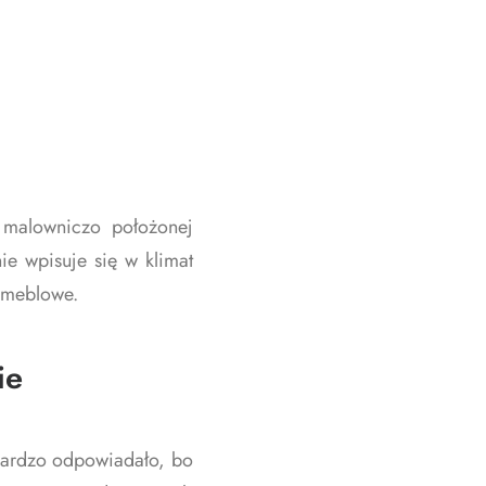
w malowniczo położonej
e wpisuje się w klimat
 meblowe.
ie
 bardzo odpowiadało, bo