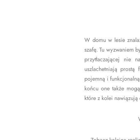
W domu w lesie znalaz
szafę. Tu wyzwaniem był
przytłaczającej nie 
uszlachetniają prostą
pojemną i funkcjonalną
końcu one także mogą 
które z kolei nawiązuj