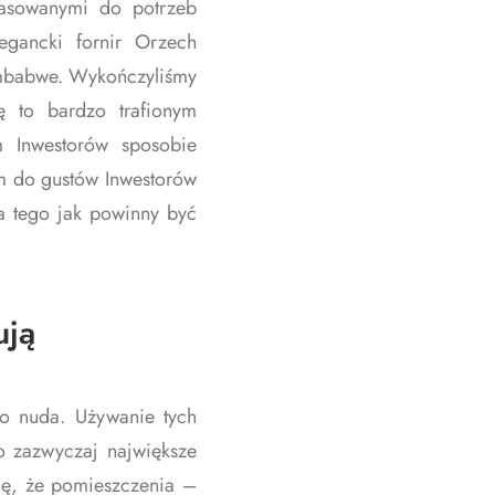
opasowanymi do potrzeb
egancki fornir Orzech
mbabwe. Wykończyliśmy
ę to bardzo trafionym
 Inwestorów sposobie
m do gustów Inwestorów
a tego jak powinny być
ują
to nuda. Używanie tych
o zazwyczaj największe
ię, że pomieszczenia –