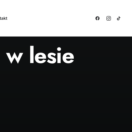
takt
 w lesie