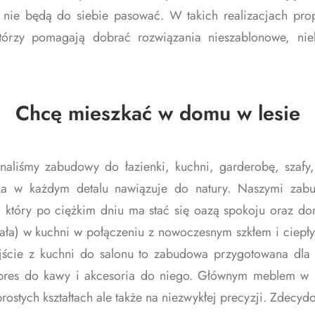
e, nie będą do siebie pasować. W takich realizacjach pr
którzy pomagają dobrać rozwiązania nieszablonowe, nie
Chcę mieszkać w domu w lesie
liśmy zabudowy do łazienki, kuchni, garderobę, szafy
ka w każdym detalu nawiązuje do natury. Naszymi zabu
a, który po ciężkim dniu ma stać się oazą spokoju oraz 
biała) w kuchni w połączeniu z nowoczesnym szkłem i ciepły
jście z kuchni do salonu to zabudowa przygotowana dla 
spres do kawy i akcesoria do niego. Głównym meblem w 
rostych kształtach ale także na niezwykłej precyzji. Zdecy