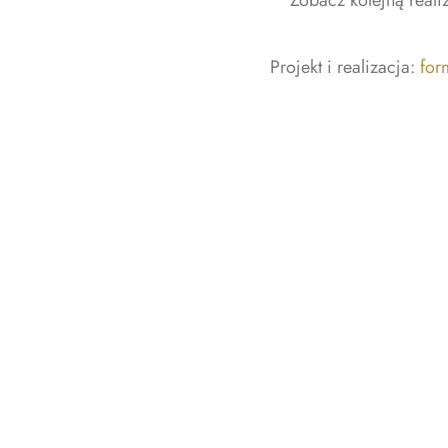
Zobacz kolejną real
Projekt i realizacja:
for