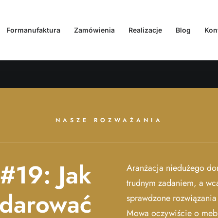
Formanufaktura
Zamówienia
Realizacje
Blog
Kon
NASZE ROZWAŻANIA
#19: Jak
Aranżacja niedużego do
trudnym zadaniem, a wca
darować
sprawdzone rozwiązania 
Mowa oczywiście o mebl