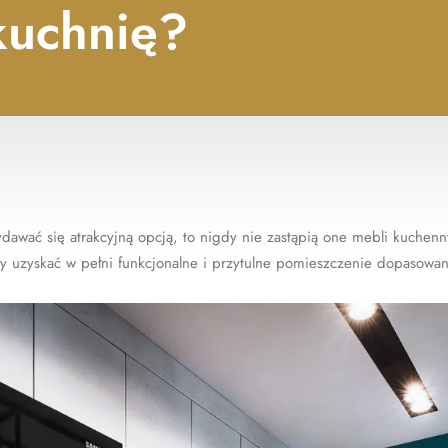
kuchnię?
dawać się atrakcyjną opcją, to nigdy nie zastąpią one mebli kuche
, by uzyskać w pełni funkcjonalne i przytulne pomieszczenie dopasow