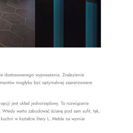
nie dostosowanego wyposażenia. Znalezienie
elementów mogłyby być optymalniej zaaranżowane.
pcji jest układ jednorzędowy. To rozwiązanie
. Wtedy warto zabudować ścianę pod sam sufit, tak,
kuchni w kształcie litery L. Meble na wymiar