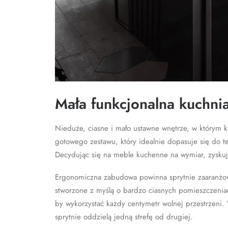
Mała funkcjonalna kuchn
Nieduże, ciasne i mało ustawne wnętrze, w którym 
gotowego zestawu, który idealnie dopasuje się do t
Decydując się na meble kuchenne na wymiar, zyskuje
Ergonomiczna zabudowa powinna sprytnie zaaranżowa
stworzone z myślą o bardzo ciasnych pomieszczenia
by wykorzystać każdy centymetr wolnej przestrzeni. 
sprytnie oddzielą jedną strefę od drugiej.