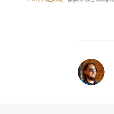
Kuchnia z półwyspem
– klasyczna biel w niecodzie