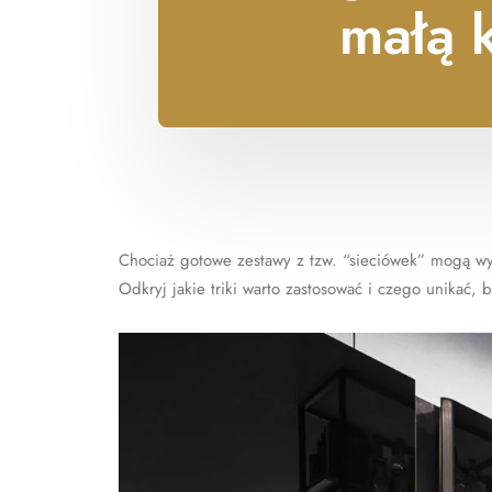
małą 
Chociaż gotowe zestawy z tzw. “sieciówek” mogą wy
Odkryj jakie triki warto zastosować i czego unikać