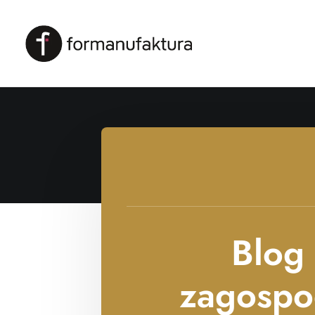
Blog 
zagospo