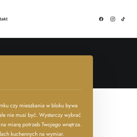
takt
mku czy mieszkania w bloku bywa
le nie musi być. Wystarczy wybrać
na miarę potrzeb Twojego wnętrza.
ach kuchennych na wymiar.